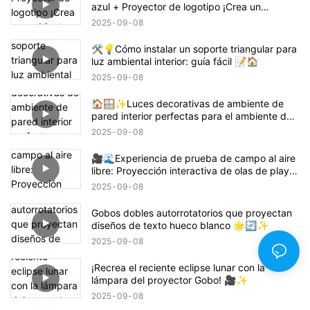
azul + Proyector de logotipo ¡Crea un
ambiente con temática de Demon Slayer
2025
09
08
Tanjiro! 鬼滅の刃
🛠️💡Cómo instalar un soporte triangular para
luz ambiental interior: guía fácil 📝🏠
2025
09
08
🏠🪟✨Luces decorativas de ambiente de
pared interior perfectas para el ambiente del
hogar
2025
09
08
🎥🌊Experiencia de prueba de campo al aire
libre: Proyección interactiva de olas de playa
🌊✨
2025
09
08
Gobos dobles autorrotatorios que proyectan
diseños de texto hueco blanco 🌟🔄✨
2025
09
08
¡Recrea el reciente eclipse lunar con la
lámpara del proyector Gobo! 🎥✨
2025
09
08