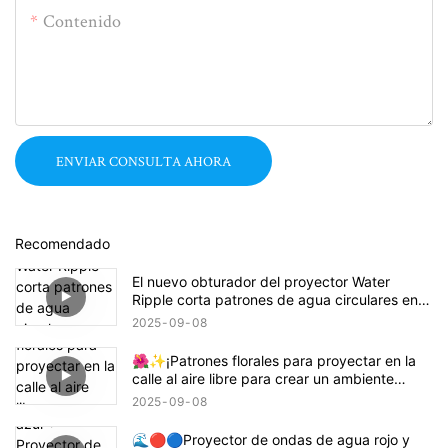
Contenido
ENVIAR CONSULTA AHORA
Recomendado
El nuevo obturador del proyector Water
Ripple corta patrones de agua circulares en
rectángulos, cuadrados o semicírculos.
2025
09
08
🌺✨¡Patrones florales para proyectar en la
calle al aire libre para crear un ambiente
animado! 🌸🏙️
2025
09
08
🌊🔴🔵Proyector de ondas de agua rojo y