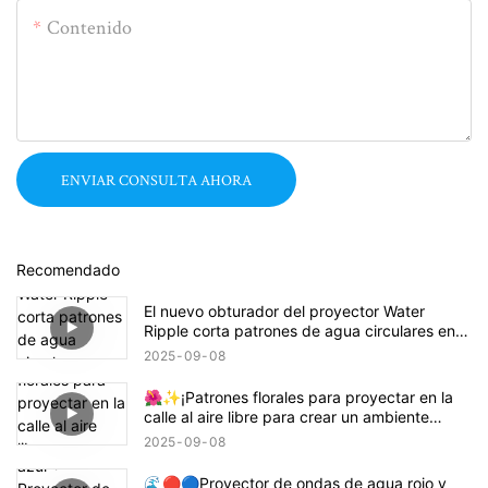
Contenido
ENVIAR CONSULTA AHORA
Recomendado
El nuevo obturador del proyector Water
Ripple corta patrones de agua circulares en
rectángulos, cuadrados o semicírculos.
2025
09
08
🌺✨¡Patrones florales para proyectar en la
calle al aire libre para crear un ambiente
animado! 🌸🏙️
2025
09
08
🌊🔴🔵Proyector de ondas de agua rojo y