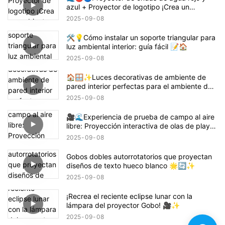
azul + Proyector de logotipo ¡Crea un
ambiente con temática de Demon Slayer
2025
09
08
Tanjiro! 鬼滅の刃
🛠️💡Cómo instalar un soporte triangular para
luz ambiental interior: guía fácil 📝🏠
2025
09
08
🏠🪟✨Luces decorativas de ambiente de
pared interior perfectas para el ambiente del
hogar
2025
09
08
🎥🌊Experiencia de prueba de campo al aire
libre: Proyección interactiva de olas de playa
🌊✨
2025
09
08
Gobos dobles autorrotatorios que proyectan
diseños de texto hueco blanco 🌟🔄✨
2025
09
08
¡Recrea el reciente eclipse lunar con la
lámpara del proyector Gobo! 🎥✨
2025
09
08