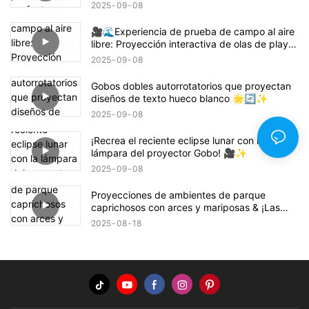
hogar
2025
09
08
🎥🌊Experiencia de prueba de campo al aire
libre: Proyección interactiva de olas de playa
🌊✨
2025
09
08
Gobos dobles autorrotatorios que proyectan
diseños de texto hueco blanco 🌟🔄✨
2025
09
08
¡Recrea el reciente eclipse lunar con la
lámpara del proyector Gobo! 🎥✨
2025
09
08
Proyecciones de ambientes de parque
caprichosos con arces y mariposas & ¡Las
flores pintan el suelo!
2025
08
18