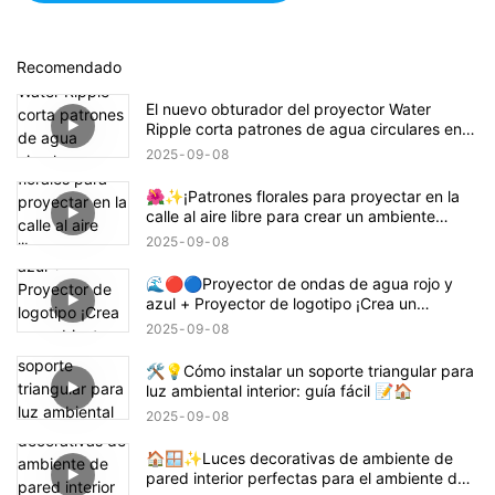
Recomendado
El nuevo obturador del proyector Water
Ripple corta patrones de agua circulares en
rectángulos, cuadrados o semicírculos.
2025
09
08
🌺✨¡Patrones florales para proyectar en la
calle al aire libre para crear un ambiente
animado! 🌸🏙️
2025
09
08
🌊🔴🔵Proyector de ondas de agua rojo y
azul + Proyector de logotipo ¡Crea un
ambiente con temática de Demon Slayer
2025
09
08
Tanjiro! 鬼滅の刃
🛠️💡Cómo instalar un soporte triangular para
luz ambiental interior: guía fácil 📝🏠
2025
09
08
🏠🪟✨Luces decorativas de ambiente de
pared interior perfectas para el ambiente del