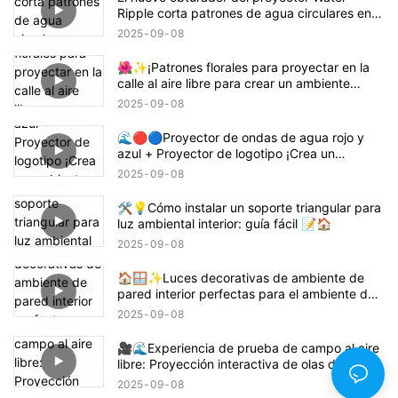
Ripple corta patrones de agua circulares en
rectángulos, cuadrados o semicírculos.
2025
09
08
🌺✨¡Patrones florales para proyectar en la
calle al aire libre para crear un ambiente
animado! 🌸🏙️
2025
09
08
🌊🔴🔵Proyector de ondas de agua rojo y
azul + Proyector de logotipo ¡Crea un
ambiente con temática de Demon Slayer
2025
09
08
Tanjiro! 鬼滅の刃
🛠️💡Cómo instalar un soporte triangular para
luz ambiental interior: guía fácil 📝🏠
2025
09
08
🏠🪟✨Luces decorativas de ambiente de
pared interior perfectas para el ambiente del
hogar
2025
09
08
🎥🌊Experiencia de prueba de campo al aire
libre: Proyección interactiva de olas de playa
🌊✨
2025
09
08