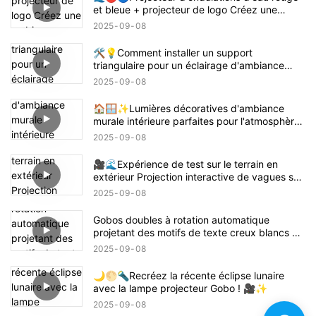
et bleue + projecteur de logo Créez une
ambiance sur le thème de Demon Slayer
2025
09
08
Tanjiro ! 鬼滅の刃
🛠️💡Comment installer un support
triangulaire pour un éclairage d'ambiance
intérieur – Guide facile 📝🏠
2025
09
08
🏠🪟✨Lumières décoratives d'ambiance
murale intérieure parfaites pour l'atmosphère
de la maison
2025
09
08
🎥🌊Expérience de test sur le terrain en
extérieur Projection interactive de vagues sur
la plage 🌊✨
2025
09
08
Gobos doubles à rotation automatique
projetant des motifs de texte creux blancs 🌟
🔄✨
2025
09
08
🌙🌕🔦Recréez la récente éclipse lunaire
avec la lampe projecteur Gobo ! 🎥✨
2025
09
08