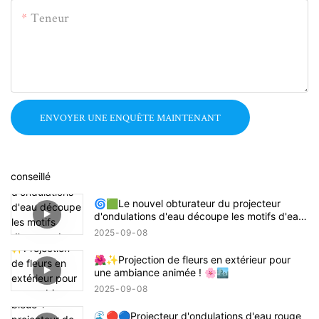
Teneur
ENVOYER UNE ENQUÊTE MAINTENANT
conseillé
🌀🟩Le nouvel obturateur du projecteur
d'ondulations d'eau découpe les motifs d'eau
ronds en rectangles, carrés ou demi-cercles !
2025
09
08
🔦🌊
🌺✨Projection de fleurs en extérieur pour
une ambiance animée ! 🌸🏙️
2025
09
08
🌊🔴🔵Projecteur d'ondulations d'eau rouge