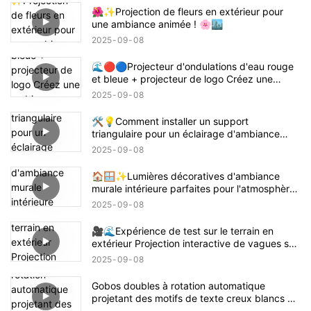
🌺✨Projection de fleurs en extérieur pour
une ambiance animée ! 🌸🏙️
2025
09
08
🌊🔴🔵Projecteur d'ondulations d'eau rouge
et bleue + projecteur de logo Créez une
ambiance sur le thème de Demon Slayer
2025
09
08
Tanjiro ! 鬼滅の刃
🛠️💡Comment installer un support
triangulaire pour un éclairage d'ambiance
intérieur – Guide facile 📝🏠
2025
09
08
🏠🪟✨Lumières décoratives d'ambiance
murale intérieure parfaites pour l'atmosphère
de la maison
2025
09
08
🎥🌊Expérience de test sur le terrain en
extérieur Projection interactive de vagues sur
la plage 🌊✨
2025
09
08
Gobos doubles à rotation automatique
projetant des motifs de texte creux blancs 🌟
🔄✨