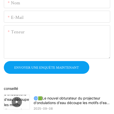
Nom
E-Mail
Teneur
ENVOYER UNE ENQUÊTE MAINTENANT
conseillé
🌀🟩Le nouvel obturateur du projecteur
d'ondulations d'eau découpe les motifs d'eau
ronds en rectangles, carrés ou demi-cercles !
2025
09
08
🔦🌊