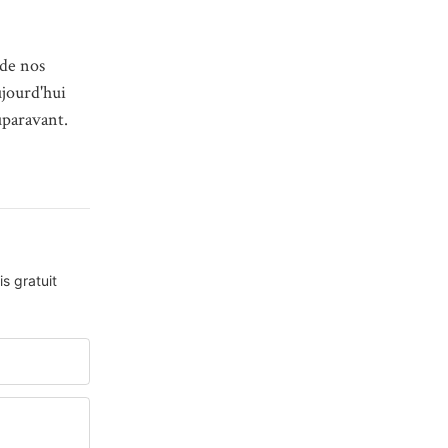
 de nos
ujourd'hui
uparavant.
s gratuit