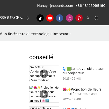
Nancy
@noparde.com
+86 18126095160
ESSOURCE
CONTACTER
PROJECTION ATMOSP
tion fascinante de technologie innovante
conseillé
🌀🟩Le nouvel obturateur
du projecteur
d'ondulations d'eau
2025
09
08
découpe les motifs d'eau
ronds en rectangles,
🌺✨Projection de fleurs
carrés ou demi-cercles !
en extérieur pour une
🔦🌊
ambiance animée ! 🌸🏙️
2025
09
08