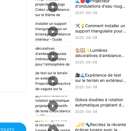
🌊🔴🔵Projecteur
d'ondulations d'eau rouge
et bleue + projecteur de
2025
09
08
logo Créez une ambiance
sur le thème de Demon
🛠️💡Comment installer un
Slayer Tanjiro ! 鬼滅の刃
support triangulaire pour
un éclairage d'ambiance
2025
09
08
intérieur – Guide facile 📝
🏠
🏠🪟✨Lumières
décoratives d'ambiance
murale intérieure parfaites
2025
09
08
pour l'atmosphère de la
maison
🎥🌊Expérience de test
sur le terrain en extérieur
Projection interactive de
2025
09
08
vagues sur la plage 🌊✨
Gobos doubles à rotation
automatique projetant des
motifs de texte creux
2025
09
08
blancs 🌟🔄✨
🌙🌕🔦Recréez la récente
éclipse lunaire avec la
RODUITS