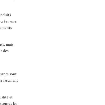
roduits
 créer une
nements
nts, mais
nt des
sants sont
e fascinant
alité et
ttentes les