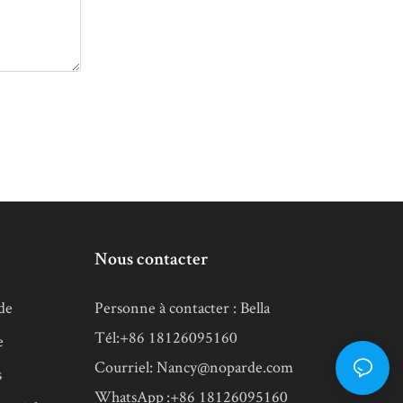
Nous contacter
de
Personne à contacter : Bella
Tél:+86 18126095160
e
Courriel:
Nancy@noparde.com
s
WhatsApp :+86 18126095160