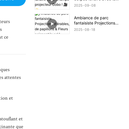
lampe projecteur Gobo !
2025
09
08
🎥✨
Ambiance de parc
teurs
fantaisiste Projections
s
d'érables, de papillons &
2025
08
18
Fleurs peignent le sol !
nt ce
iques
es attentes
tion et
stouflant et
scinante que