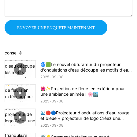
ENVOYER UNE ENQUÊTE MAINTENANT
conseillé
🌀🟩Le nouvel obturateur du projecteur
d'ondulations d'eau découpe les motifs d'eau
ronds en rectangles, carrés ou demi-cercles !
2025
09
08
🔦🌊
🌺✨Projection de fleurs en extérieur pour
une ambiance animée ! 🌸🏙️
2025
09
08
🌊🔴🔵Projecteur d'ondulations d'eau rouge
et bleue + projecteur de logo Créez une
ambiance sur le thème de Demon Slayer
2025
09
08
Tanjiro ! 鬼滅の刃
🛠️💡Comment installer un support