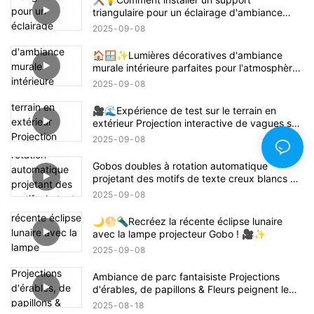
triangulaire pour un éclairage d'ambiance
intérieur – Guide facile 📝🏠
2025
09
08
🏠🪟✨Lumières décoratives d'ambiance
murale intérieure parfaites pour l'atmosphère
de la maison
2025
09
08
🎥🌊Expérience de test sur le terrain en
extérieur Projection interactive de vagues sur
la plage 🌊✨
2025
09
08
Gobos doubles à rotation automatique
projetant des motifs de texte creux blancs 🌟
🔄✨
2025
09
08
🌙🌕🔦Recréez la récente éclipse lunaire
avec la lampe projecteur Gobo ! 🎥✨
2025
09
08
Ambiance de parc fantaisiste Projections
d'érables, de papillons & Fleurs peignent le
sol !
2025
08
18