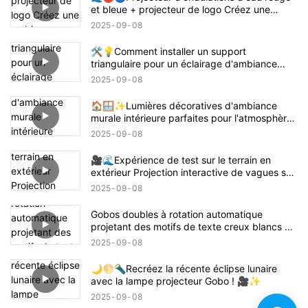
et bleue + projecteur de logo Créez une
ambiance sur le thème de Demon Slayer
2025
09
08
Tanjiro ! 鬼滅の刃
🛠️💡Comment installer un support
triangulaire pour un éclairage d'ambiance
intérieur – Guide facile 📝🏠
2025
09
08
🏠🪟✨Lumières décoratives d'ambiance
murale intérieure parfaites pour l'atmosphère
de la maison
2025
09
08
🎥🌊Expérience de test sur le terrain en
extérieur Projection interactive de vagues sur
la plage 🌊✨
2025
09
08
Gobos doubles à rotation automatique
projetant des motifs de texte creux blancs 🌟
🔄✨
2025
09
08
🌙🌕🔦Recréez la récente éclipse lunaire
avec la lampe projecteur Gobo ! 🎥✨
2025
09
08