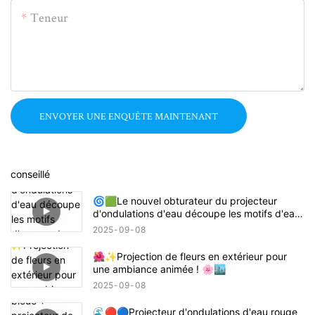
Teneur
ENVOYER UNE ENQUÊTE MAINTENANT
conseillé
🌀🟩Le nouvel obturateur du projecteur
d'ondulations d'eau découpe les motifs d'eau
ronds en rectangles, carrés ou demi-cercles !
2025
09
08
🔦🌊
🌺✨Projection de fleurs en extérieur pour
une ambiance animée ! 🌸🏙️
2025
09
08
🌊🔴🔵Projecteur d'ondulations d'eau rouge