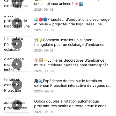
une ambiance animée ! 🌸🏙️
2025
09
08
🌊🔴🔵Projecteur d'ondulations d'eau rouge
et bleue + projecteur de logo Créez une
ambiance sur le thème de Demon Slayer
2025
09
08
Tanjiro ! 鬼滅の刃
🛠️💡Comment installer un support
triangulaire pour un éclairage d'ambiance
intérieur – Guide facile 📝🏠
2025
09
08
🏠🪟✨Lumières décoratives d'ambiance
murale intérieure parfaites pour l'atmosphère
de la maison
2025
09
08
🎥🌊Expérience de test sur le terrain en
extérieur Projection interactive de vagues sur
la plage 🌊✨
2025
09
08
Gobos doubles à rotation automatique
projetant des motifs de texte creux blancs 🌟
🔄✨
2025
09
08