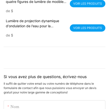
quatre figures de lumière de modèle
VOIR LES PRODUITS
dynamique de fleur
de
$
Lumière de projection dynamique
d'ondulation de l'eau pour la
VOIR LES PRODUITS
décoration ambiante intérieure -
de
$
Noparde
Si vous avez plus de questions, écrivez-nous
Il suffit de quitter votre email ou votre numéro de téléphone dans le
formulaire de contact afin que nous puissions vous envoyer un devis
gratuit pour notre large gamme de conceptions!
Nom