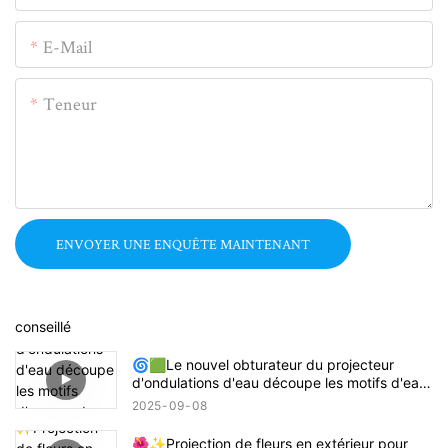
E-Mail
Teneur
ENVOYER UNE ENQUÊTE MAINTENANT
conseillé
🌀🟩Le nouvel obturateur du projecteur
d'ondulations d'eau découpe les motifs d'eau
ronds en rectangles, carrés ou demi-cercles !
2025
09
08
🔦🌊
🌺✨Projection de fleurs en extérieur pour