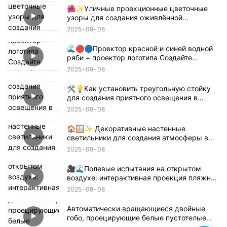
🌺✨Уличные проекционные цветочные
узоры для создания оживлённой
атмосферы! 🌸🏙️
2025
09
08
🌊🔴🔵Проектор красной и синей водной
ряби + проектор логотипа Создайте
атмосферу в стиле Танджиро для
2025
09
08
истребителя демонов! 鬼滅の刃
🛠️💡Как установить треугольную стойку
для создания приятного освещения в
помещении — простое руководство 📝🏠
2025
09
08
🏠🪟✨ Декоративные настенные
светильники для создания атмосферы в
помещении
2025
09
08
🎥🌊Полевые испытания на открытом
воздухе: интерактивная проекция пляжной
волны 🌊✨
2025
09
08
Автоматически вращающиеся двойные
гобо, проецирующие белые пустотелые
текстовые конструкции 🌟🔄✨