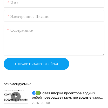
Имя
Электронное Письмо
Содержание
ОТПРАВИТЬ ЗАПРОС СЕЙЧАС
рекомендуемые
🌀🟩Новая шторка проектора водных
рябей превращает круглые водные узоры
в прямоугольники, квадраты или
2025
09
08
полукруги! 🔦🌊