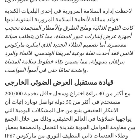
لاحظت إدارة السلامة المرورية في إحدى البلديات الكندية
فوائد مماثلة لأنظمة السلامة المرورية الشتوية لديها:
كانت الثلوج الذائبة وملح الطرق والأمطار المتجمدة تحجب
أجهزة عرض إشارات عبور المشاة، مما كان يتطلب صيانة
مستمرة. أما تصميم الطلاء الجديد الذي ابتكره ماركوس
فانس فقد أحدث نقلة نوعية لفريقنا الهندسي. فالماء والبرد
ينزلقان بسهولة، مما يضمن بقاء خطوط سلامة المشاة
واضحة تمامًا حتى في أسوأ العواصف.
قيادة مستقبل العرض الضوئي الخارجي
مع أكثر من 40 براءة اختراع وسجل حافل بخدمة 200,000
مستخدم في أكثر من 50 دولة
تواصل نوبارد إثبات أن
الابتكار الحقيقي ينبع من حل المشكلات اليومية التي
يواجهها عملاؤها في العالم الحقيقي. وذلك من خلال الجمع
بين مقاومة العوامل الجوية شديدة التحمل والمصنفة بمعيار
IP67 وطلاء العدسات ذاتي التنظيف الثوري من ماركوس