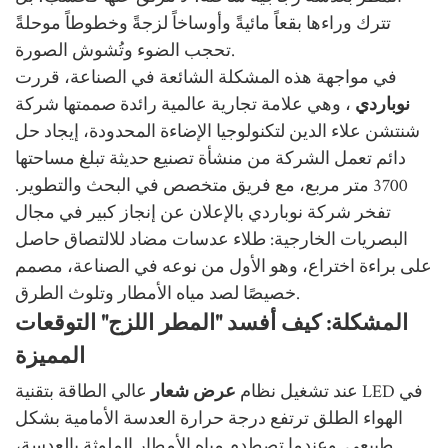
تترك وراءها بقعاً مائيةً وأوساخاً لزجةً وخطوطاً موحلةً
تحجب الضوء وتُشوش الصورة.
في مواجهة هذه المشكلة الشائعة في الصناعة، قررت
نوباردي
، وهي علامة تجارية عالمية رائدة صممتها شركة
شنتشن علاء الدين لتكنولوجيا الإضاءة المحدودة، إيجاد حل
دائم
تعمل الشركة من منشأة تصنيع حديثة تبلغ مساحتها
3700 متر مربع، مع فريق متخصص في البحث والتطوير.
تفخر شركة نوباردي بالإعلان عن إنجاز كبير في مجال
البصريات الخارجية: طلاء عدسات مضاد للالتصاق حاصل
على براءة اختراع، وهو الأول من نوعه في الصناعة، مصمم
خصيصًا لصد مياه الأمطار وتلوث الطرق.
المشكلة: كيف أفسد "المطر اللزج" التوقعات
المميزة
عند تشغيل نظام
عرض شعار
عالي الطاقة بتقنية LED في
الهواء الطلق
ترتفع درجة حرارة العدسة الأمامية بشكل
طبيعي. وعندما تصطدم مياه الأمطار الملوثة بالعدسة،