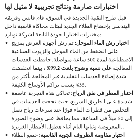
اختبارات صارمة ونتائج تجريبية لا مثيل لها
قبل طرح التقنية الجديدة في السوق، قام فانس وفريقه
الهندسي بإخضاع الطلاء الجديد لبيئات محاكاة قاسية داخل
مختبرات اختبار الجودة التابعة لشركة نوبارد:
اختبار رش الماء الموحل:
تم رش أجهزة العرض بمزيج
عالي الضغط من الماء الموحل والزيوت الصناعية
الاصطناعية لمدة 500 ساعة متواصلة. حافظت العدسات
المعالجة
على نسبة وضوح بلغت 99.2%
، بينما انخفضت
شدة إضاءة العدسات التقليدية غير المعالجة بأكثر من
35% بسبب تراكم الأوساخ الكثيفة.
اختبار المطر في نفق الرياح:
تحاكي هذه التجربة عاصفة
شديدة على الطريق السريع، حيث نجحت العدسات في
التخلص من قطرات الماء فورًا عند سرعات رياح تصل
إلى 50 ميلاً في الساعة، مما يحافظ على وضوح الصورة
.
المعروضة وثباتها التام أثناء هطول الأمطار الغزيرة.
اختبار مقاومة الظروف الجوية القاسية:
خضع الطلاء