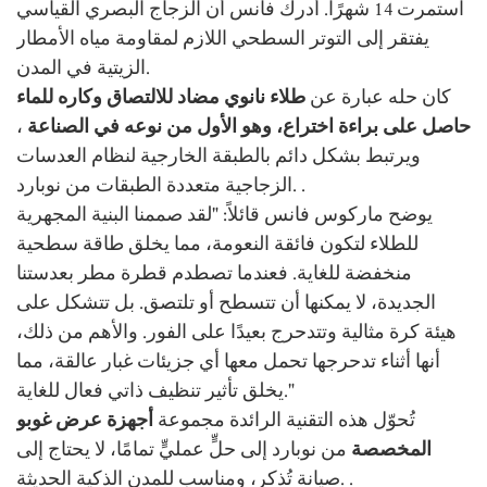
استمرت 14 شهرًا. أدرك فانس أن الزجاج البصري القياسي
يفتقر إلى التوتر السطحي اللازم لمقاومة مياه الأمطار
الزيتية في المدن.
كان حله عبارة عن
طلاء نانوي مضاد للالتصاق وكاره للماء
حاصل على براءة اختراع، وهو الأول من نوعه في الصناعة
،
ويرتبط بشكل دائم بالطبقة الخارجية لنظام العدسات
.
الزجاجية متعددة الطبقات من نوبارد.
يوضح ماركوس فانس قائلاً: "لقد صممنا البنية المجهرية
للطلاء لتكون فائقة النعومة، مما يخلق طاقة سطحية
منخفضة للغاية. فعندما تصطدم قطرة مطر بعدستنا
الجديدة، لا يمكنها أن تتسطح أو تلتصق. بل تتشكل على
هيئة كرة مثالية وتتدحرج بعيدًا على الفور. والأهم من ذلك،
أنها أثناء تدحرجها تحمل معها أي جزيئات غبار عالقة، مما
يخلق تأثير تنظيف ذاتي فعال للغاية."
تُحوّل هذه التقنية الرائدة مجموعة
أجهزة عرض غوبو
المخصصة
من نوبارد إلى حلٍّ عمليٍّ تمامًا، لا يحتاج إلى
.
صيانة تُذكر، ومناسب للمدن الذكية الحديثة.