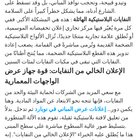
وتبدو قبيحة، وتحجب نوافذ المباني، بل وقد تسقط على
الشارع أدناه، مما يشكل خطراً كبيراً على السلامة.
النفايات البلاستيكية الهائلة
: هذه هي المشكلة الأكبر. ففي
كل مرة يُغيّر فيها مركز تجاري إعلان تخفيضاته الموسمية،
أو تُطلق علامة تجارية منتجًا جديدًا، تُزال الألواح البلاستيكية
الضخمة القديمة وتُرمى مباشرةً في القمامة. يصعب إعادة
تدوير هذه القطع البلاستيكية الضخمة، مما يُنتج أطنانًا من
النفايات التي تبقى في مكبات النفايات لمئات السنين.
الإعلان الخالي من النفايات: قوة جهاز عرض
الواجهات المعمارية
مع سعي المزيد من الشركات لحماية البيئة والحد من
النفايات، فإنها تتجه نحو الابتعاد عن المواد المادية. وهنا
يكمن دور...
إعلانات عرض المباني في نوبارد
ثم تدخل. بدلاً
من تعليق لافتة بلاستيكية ثقيلة، تقوم هذه الآلة المتطورة
بتسليط صور عالية السطوع مباشرة على سطح المبنى.
هذا ما يُطلق عليه الخبراء "الإعلان الخالي من النفايات". إنه