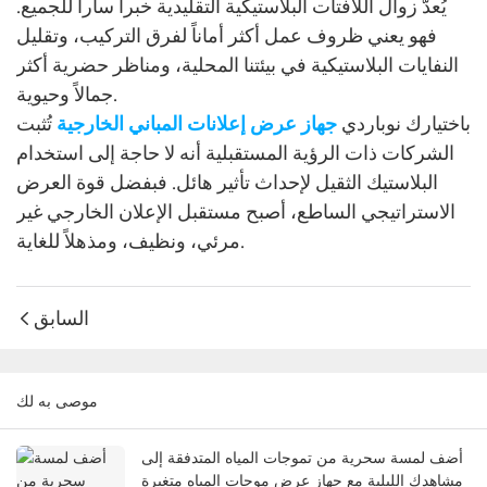
يُعدّ زوال اللافتات البلاستيكية التقليدية خبراً ساراً للجميع.
فهو يعني ظروف عمل أكثر أماناً لفرق التركيب، وتقليل
النفايات البلاستيكية في بيئتنا المحلية، ومناظر حضرية أكثر
جمالاً وحيوية.
باختيارك نوباردي
جهاز عرض إعلانات المباني الخارجية
تُثبت
الشركات ذات الرؤية المستقبلية أنه لا حاجة إلى استخدام
البلاستيك الثقيل لإحداث تأثير هائل. فبفضل قوة العرض
الاستراتيجي الساطع، أصبح مستقبل الإعلان الخارجي غير
مرئي، ونظيف، ومذهلاً للغاية.
السابق
موصى به لك
أضف لمسة سحرية من تموجات المياه المتدفقة إلى
مشاهدك الليلية مع جهاز عرض موجات المياه متغيرة