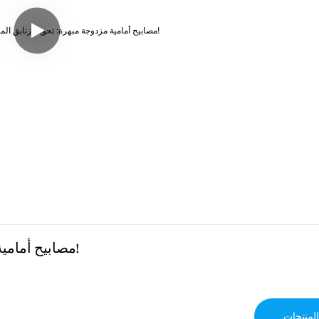
مصابيح أمامية مزدوجة مبهرة: تحويل زنابق الماء إلى فن كوي متوهج!
لمنتجات