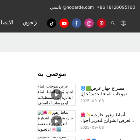
+86 18126095160
@noparde.com
نانسي
الإسقاط الجوي
الاتصا
موصى به
🌀🟩مصراع جهاز عرض
تموجات الماء الجديد يُحوّل
أنماط الماء الدائرية إلى
2025
09
08
مستطيلات أو مربعات أو
أنصاف دوائر! 🔦🌊
🌺✨أنماط زهور خارجية
لعرض الشوارع لتعزيز أجواء
مفعمة بالحيوية! 🌸🏙️
2025
09
08