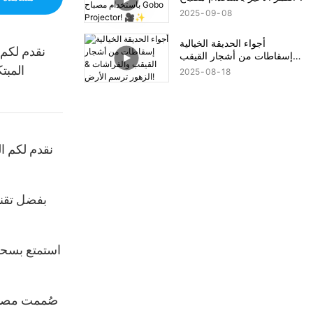
Gobo Projector! 🎥✨
2025
09
08
أجواء الحديقة الخيالية
نقدم لكم 
إسقاطات من أشجار القيقب
المبت
والفراشات & الزهور ترسم
2025
08
18
الأرض!
نقدم لكم ا
بفضل تقني
استمتع بسحر 
صُممت مصابي