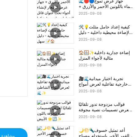
🌊🔴🔵جهاز عرض تموج
الماء باللونين الأحمر والأزرق +
جهاز عرض الشعار لإنشاء
2025
09
08
أجواء تحت عنوان قاتل
الشياطين تانجيرو! شكرا جزيلا
🛠️💡كيفية إعداد حامل مثلث
لإضاءة محيطية داخلية - دليل
سهل 📝🏠
2025
09
08
🏠🪟✨إضاءة جدارية داخلية
مثالية لأجواء المنزل
2025
09
08
🎥🌊تجربة اختبار ميدانية
خارجية تفاعلية لعرض أمواج
الشاطئ 🌊✨
2025
09
08
قوالب مزدوجة تدور تلقائيًا
لعرض تصميمات نصية مجوفة
باللون الأبيض 🌟🔄✨
2025
09
08
🌙🌕🔦أعد تمثيل خسوف
القمر الأخير باستخدام مصباح
مشاهدة ا