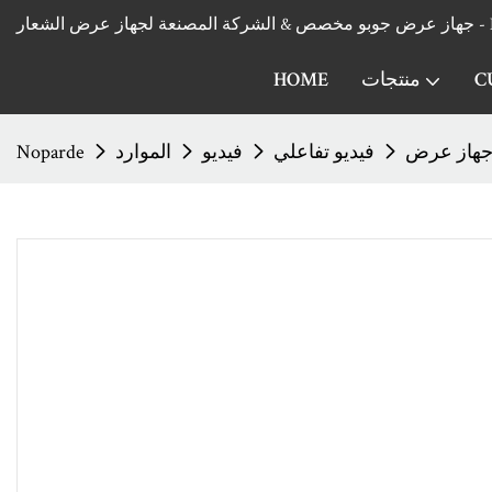
Noparde G
C
منتجات
HOME
فيديو تفاعلي
فيديو
الموارد
Noparde