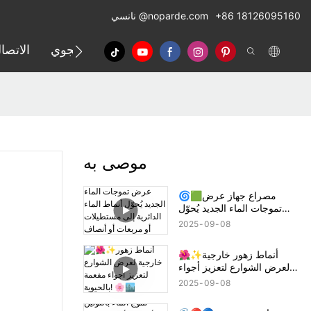
+86 18126095160
@noparde.com
نانسي
الإسقاط الجوي
الاتصا
موصى به
🌀🟩مصراع جهاز عرض
تموجات الماء الجديد يُحوّل
أنماط الماء الدائرية إلى
2025
09
08
مستطيلات أو مربعات أو
أنصاف دوائر! 🔦🌊
🌺✨أنماط زهور خارجية
لعرض الشوارع لتعزيز أجواء
مفعمة بالحيوية! 🌸🏙️
2025
09
08