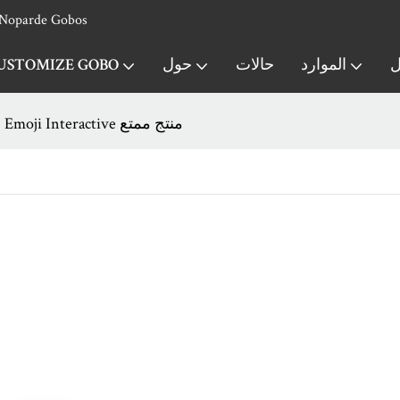
جهاز عرض جوبو مخصص & الشركة المصنعة لجهاز عرض الشعار - obos
ل
الموارد
حالات
حول
USTOMIZE GOBO
جهاز عرض Emoji Interactive منتج ممتع