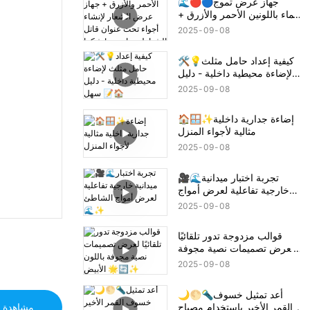
🌊🔴🔵جهاز عرض تموج
الماء باللونين الأحمر والأزرق +
جهاز عرض الشعار لإنشاء
2025
09
08
أجواء تحت عنوان قاتل
الشياطين تانجيرو! شكرا جزيلا
🛠️💡كيفية إعداد حامل مثلث
لإضاءة محيطية داخلية - دليل
سهل 📝🏠
2025
09
08
🏠🪟✨إضاءة جدارية داخلية
مثالية لأجواء المنزل
2025
09
08
🎥🌊تجربة اختبار ميدانية
خارجية تفاعلية لعرض أمواج
الشاطئ 🌊✨
2025
09
08
قوالب مزدوجة تدور تلقائيًا
لعرض تصميمات نصية مجوفة
باللون الأبيض 🌟🔄✨
2025
09
08
🌙🌕🔦أعد تمثيل خسوف
القمر الأخير باستخدام مصباح
مشاهدة ا