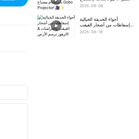
Gobo Projector! 🎥✨
2025
09
08
أجواء الحديقة الخيالية
إسقاطات من أشجار القيقب
والفراشات & الزهور ترسم
2025
08
18
الأرض!