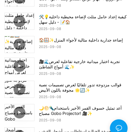
عنوان قاتل الشياطين تانجيرو! شكرا جزيلا
2025
09
08
🛠️💡كيفية إعداد حامل مثلث لإضاءة محيطية داخلية
- دليل سهل 📝🏠
2025
09
08
🏠🪟✨إضاءة جدارية داخلية مثالية لأجواء المنزل
2025
09
08
🎥🌊تجربة اختبار ميدانية خارجية تفاعلية لعرض
أمواج الشاطئ 🌊✨
2025
09
08
قوالب مزدوجة تدور تلقائيًا لعرض تصميمات نصية
مجوفة باللون الأبيض 🌟🔄✨
2025
09
08
🌙🌕🔦أعد تمثيل خسوف القمر الأخير باستخدام
مصباح Gobo Projector! 🎥✨
2025
09
08
أجواء الحديقة الخيالية إسقاطات من أشجار القيقب