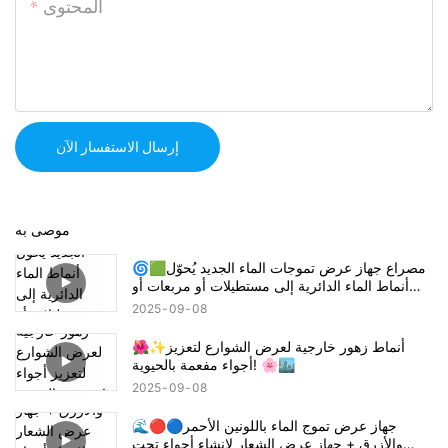
المحتوى
إرسال الاستفسار الآن
موصى به
🌀🟩مصراع جهاز عرض تموجات الماء الجديد يُحوّل
أنماط الماء الدائرية إلى مستطيلات أو مربعات أو
أنصاف دوائر! 🔦🌊
2025
09
08
🌺✨أنماط زهور خارجية لعرض الشوارع لتعزيز
أجواء مفعمة بالحيوية! 🌸🏙️
2025
09
08
🌊🔴🔵جهاز عرض تموج الماء باللونين الأحمر
والأزرق + جهاز عرض الشعار لإنشاء أجواء تحت