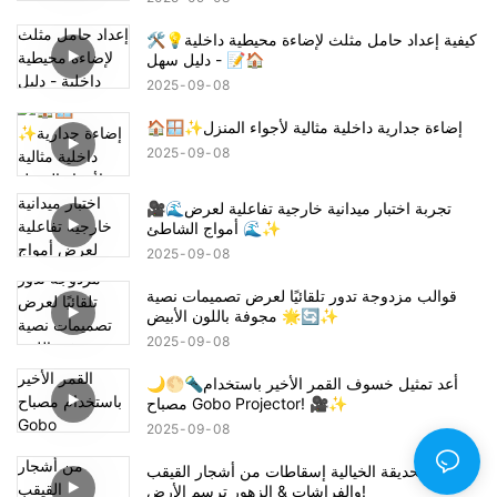
🛠️💡كيفية إعداد حامل مثلث لإضاءة محيطية داخلية
- دليل سهل 📝🏠
2025
09
08
🏠🪟✨إضاءة جدارية داخلية مثالية لأجواء المنزل
2025
09
08
🎥🌊تجربة اختبار ميدانية خارجية تفاعلية لعرض
أمواج الشاطئ 🌊✨
2025
09
08
قوالب مزدوجة تدور تلقائيًا لعرض تصميمات نصية
مجوفة باللون الأبيض 🌟🔄✨
2025
09
08
🌙🌕🔦أعد تمثيل خسوف القمر الأخير باستخدام
مصباح Gobo Projector! 🎥✨
2025
09
08
أجواء الحديقة الخيالية إسقاطات من أشجار القيقب
والفراشات & الزهور ترسم الأرض!