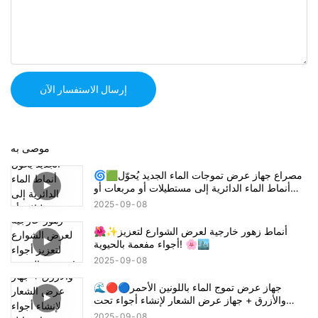
إرسال الاستفسار الآن
موصى به
🌀🟩مصراع جهاز عرض تموجات الماء الجديد يُحوّل
أنماط الماء الدائرية إلى مستطيلات أو مربعات أو
أنصاف دوائر! 🔦🌊
2025
09
08
🌺✨أنماط زهور خارجية لعرض الشوارع لتعزيز
أجواء مفعمة بالحيوية! 🌸🏙️
2025
09
08
🌊🔴🔵جهاز عرض تموج الماء باللونين الأحمر
والأزرق + جهاز عرض الشعار لإنشاء أجواء تحت
عنوان قاتل الشياطين تانجيرو! شكرا جزيلا
2025
09
08