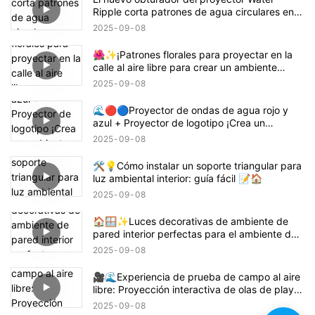
Ripple corta patrones de agua circulares en
rectángulos, cuadrados o semicírculos.
2025
09
08
🌺✨¡Patrones florales para proyectar en la
calle al aire libre para crear un ambiente
animado! 🌸🏙️
2025
09
08
🌊🔴🔵Proyector de ondas de agua rojo y
azul + Proyector de logotipo ¡Crea un
ambiente con temática de Demon Slayer
2025
09
08
Tanjiro! 鬼滅の刃
🛠️💡Cómo instalar un soporte triangular para
luz ambiental interior: guía fácil 📝🏠
2025
09
08
🏠🪟✨Luces decorativas de ambiente de
pared interior perfectas para el ambiente del
hogar
2025
09
08
🎥🌊Experiencia de prueba de campo al aire
libre: Proyección interactiva de olas de playa
🌊✨
2025
09
08