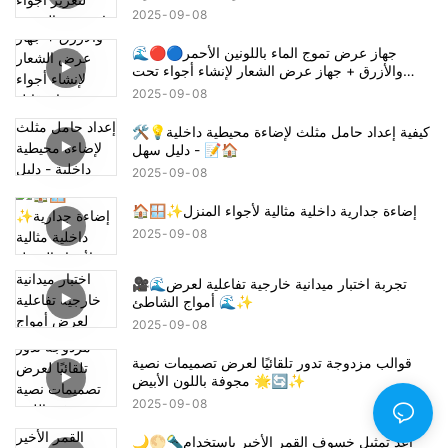
2025
09
08
🌊🔴🔵جهاز عرض تموج الماء باللونين الأحمر
والأزرق + جهاز عرض الشعار لإنشاء أجواء تحت
عنوان قاتل الشياطين تانجيرو! شكرا جزيلا
2025
09
08
🛠️💡كيفية إعداد حامل مثلث لإضاءة محيطية داخلية
- دليل سهل 📝🏠
2025
09
08
🏠🪟✨إضاءة جدارية داخلية مثالية لأجواء المنزل
2025
09
08
🎥🌊تجربة اختبار ميدانية خارجية تفاعلية لعرض
أمواج الشاطئ 🌊✨
2025
09
08
قوالب مزدوجة تدور تلقائيًا لعرض تصميمات نصية
مجوفة باللون الأبيض 🌟🔄✨
2025
09
08
🌙🌕🔦أعد تمثيل خسوف القمر الأخير باستخدام