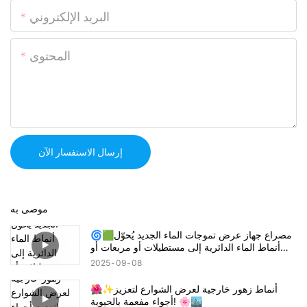
البريد الإلكتروني
المحتوى
إرسال الاستفسار الآن
موصى به
🌀🟩مصراع جهاز عرض تموجات الماء الجديد يُحوّل
أنماط الماء الدائرية إلى مستطيلات أو مربعات أو
أنصاف دوائر! 🔦🌊
2025
09
08
🌺✨أنماط زهور خارجية لعرض الشوارع لتعزيز
أجواء مفعمة بالحيوية! 🌸🏙️