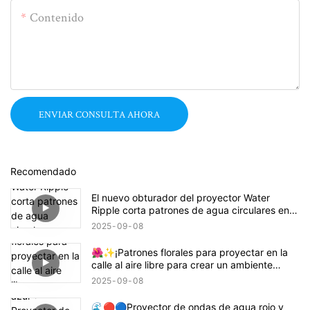
Contenido
ENVIAR CONSULTA AHORA
Recomendado
El nuevo obturador del proyector Water
Ripple corta patrones de agua circulares en
rectángulos, cuadrados o semicírculos.
2025
09
08
🌺✨¡Patrones florales para proyectar en la
calle al aire libre para crear un ambiente
animado! 🌸🏙️
2025
09
08
🌊🔴🔵Proyector de ondas de agua rojo y