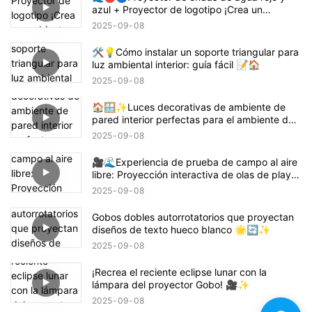
azul + Proyector de logotipo ¡Crea un
ambiente con temática de Demon Slayer
2025
09
08
Tanjiro! 鬼滅の刃
🛠️💡Cómo instalar un soporte triangular para
luz ambiental interior: guía fácil 📝🏠
2025
09
08
🏠🪟✨Luces decorativas de ambiente de
pared interior perfectas para el ambiente del
hogar
2025
09
08
🎥🌊Experiencia de prueba de campo al aire
libre: Proyección interactiva de olas de playa
🌊✨
2025
09
08
Gobos dobles autorrotatorios que proyectan
diseños de texto hueco blanco 🌟🔄✨
2025
09
08
¡Recrea el reciente eclipse lunar con la
lámpara del proyector Gobo! 🎥✨
2025
09
08