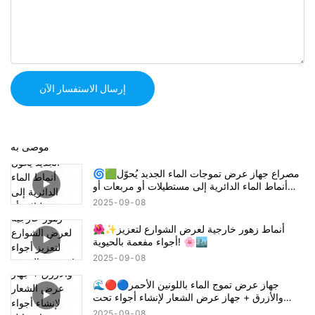
إرسال الاستفسار الآن
موصى به
🌀🟩مصراع جهاز عرض تموجات الماء الجديد يُحوّل
أنماط الماء الدائرية إلى مستطيلات أو مربعات أو
أنصاف دوائر! 🔦🌊
2025
09
08
🌺✨أنماط زهور خارجية لعرض الشوارع لتعزيز
أجواء مفعمة بالحيوية! 🌸🏙️
2025
09
08
🌊🔴🔵جهاز عرض تموج الماء باللونين الأحمر
والأزرق + جهاز عرض الشعار لإنشاء أجواء تحت
عنوان قاتل الشياطين تانجيرو! شكرا جزيلا
2025
09
08