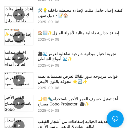
🛠️💡كيفية إعداد حامل مثلث لإضاءة محيطية داخلية
- دليل سهل 📝🏠
2025
09
08
🏠🪟✨إضاءة جدارية داخلية مثالية لأجواء المنزل
2025
09
08
🎥🌊تجربة اختبار ميدانية خارجية تفاعلية لعرض
أمواج الشاطئ 🌊✨
2025
09
08
قوالب مزدوجة تدور تلقائيًا لعرض تصميمات نصية
مجوفة باللون الأبيض 🌟🔄✨
2025
09
08
🌙🌕🔦أعد تمثيل خسوف القمر الأخير باستخدام
مصباح Gobo Projector! 🎥✨
2025
09
08
أجواء الحديقة الخيالية إسقاطات من أشجار القيقب
والفراشات & الزهور ترسم الأرض!