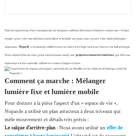
Dans les expositions d'art contemporain, les designers utilisent désormais la lumière comme une « brique
souple » pour créer une ambiance particulière et modeler un espace sans recourir à des objets physiques
imposants.
Noparde
a récemment collaboré avec un centre d'art high-tech pour rénover son hall principal.
Notre objectif était de créer, grâce à de nouveaux outils, une
projection immersive intérieure
qui offre une
expérience à la fois naturelle, raffinée et vivante à chaque visiteur.
Comment ça marche : Mélanger
lumière fixe et lumière mobile
Pour donner à la pièce l'aspect d'un « espace de vie »,
Noparde a utilisé un plan astucieux à deux niveaux qui
mêle mouvement et détails très précis :
Le calque d'arrière-plan
: Nous avons utilisé un
effet de
vaguelettes à haute luminosité
L'objectif est de recouvrir