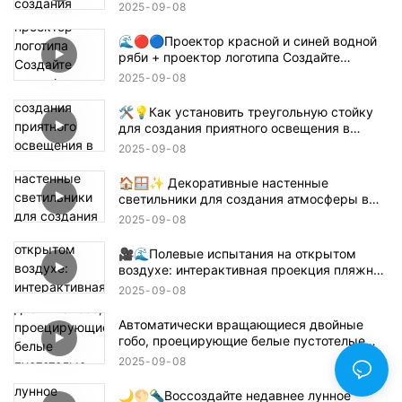
атмосферы! 🌸🏙️
2025
09
08
🌊🔴🔵Проектор красной и синей водной
ряби + проектор логотипа Создайте
атмосферу в стиле Танджиро для
2025
09
08
истребителя демонов! 鬼滅の刃
🛠️💡Как установить треугольную стойку
для создания приятного освещения в
помещении — простое руководство 📝🏠
2025
09
08
🏠🪟✨ Декоративные настенные
светильники для создания атмосферы в
помещении
2025
09
08
🎥🌊Полевые испытания на открытом
воздухе: интерактивная проекция пляжной
волны 🌊✨
2025
09
08
Автоматически вращающиеся двойные
гобо, проецирующие белые пустотелые
текстовые конструкции 🌟🔄✨
2025
09
08
🌙🌕🔦Воссоздайте недавнее лунное