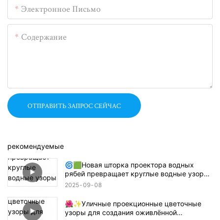
Электронное Письмо
Содержание
ОТПРАВИТЬ ЗАПРОС СЕЙЧАС
рекомендуемые
🌀🟩Новая шторка проектора водных
рябей превращает круглые водные узоры
в прямоугольники, квадраты или
2025
09
08
полукруги! 🔦🌊
🌺✨Уличные проекционные цветочные
узоры для создания оживлённой