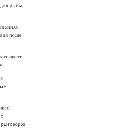
ждой рыбы,
кционная
вия после
к создают
я.
 к
мым
ующей
 с
 разговоров