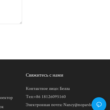
Свяжитесь с нами
Контактное лицо: Белла
Тел:+86 18126095160
оектор
Электронная почта:
Nancy@noparde.com
ок