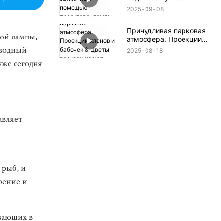
затмение с помощью
2025
09
08
проектора-лампы Gobo!
🎥✨
Причудливая парковая
ной лампы,
атмосфера. Проекции
дводный
кленов и бабочек &
2025
08
18
Цветы раскрашивают
уже сегодня
землю!
авляет
 рыб, и
рение и
вающих в