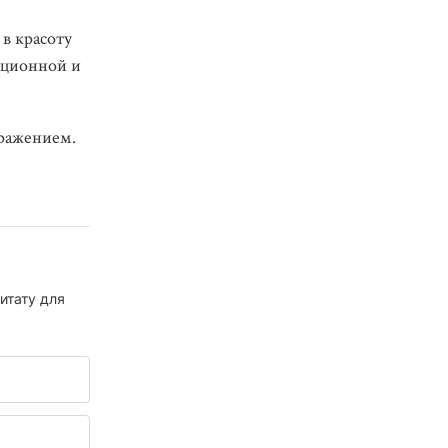
 в красоту
ационной и
бражением.
итату для