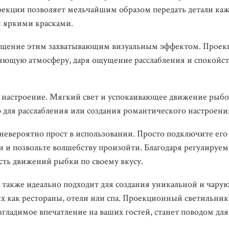
оекции позволяет мельчайшим образом передать детали ка
и яркими красками.
мещение этим захватывающим визуальным эффектом. Прое
яющую атмосферу, даря ощущение расслабления и спокойст
т настроение. Мягкий свет и успокаивающее движение рыбо
для расслабления или создания романтического настроени
евероятно прост в использовании. Просто подключите его
 и позвольте волшебству произойти. Благодаря регулируе
сть движений рыбки по своему вкусу.
 также идеально подходит для создания уникальной и чар
 как рестораны, отели или спа. Проекционный светильник
ладимое впечатление на ваших гостей, станет поводом для