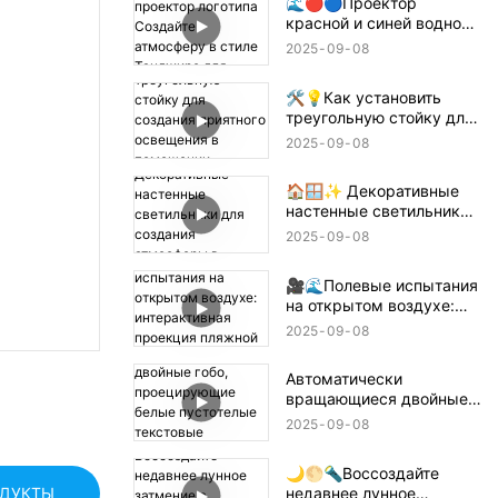
🌊🔴🔵Проектор
красной и синей водной
ряби + проектор
2025
09
08
логотипа Создайте
атмосферу в стиле
🛠️💡Как установить
Танджиро для
треугольную стойку для
истребителя демонов! 鬼
создания приятного
滅の刃
2025
09
08
освещения в помещении
— простое руководство
🏠🪟✨ Декоративные
📝🏠
настенные светильники
для создания атмосферы
2025
09
08
в помещении
🎥🌊Полевые испытания
на открытом воздухе:
интерактивная проекция
2025
09
08
пляжной волны 🌊✨
Автоматически
вращающиеся двойные
гобо, проецирующие
2025
09
08
белые пустотелые
текстовые конструкции
🌙🌕🔦Воссоздайте
🌟🔄✨
недавнее лунное
ОДУКТЫ