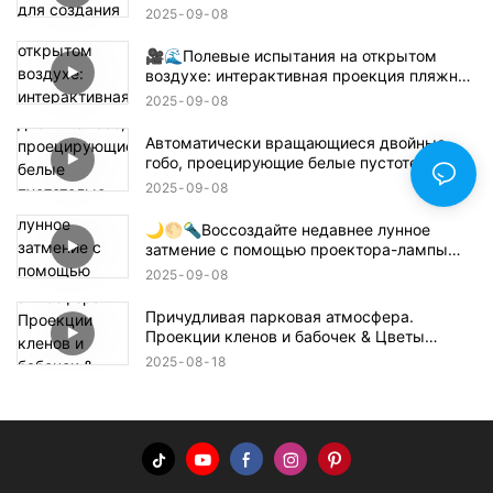
помещении
2025
09
08
🎥🌊Полевые испытания на открытом
воздухе: интерактивная проекция пляжной
волны 🌊✨
2025
09
08
Автоматически вращающиеся двойные
гобо, проецирующие белые пустотелые
текстовые конструкции 🌟🔄✨
2025
09
08
🌙🌕🔦Воссоздайте недавнее лунное
затмение с помощью проектора-лампы
Gobo! 🎥✨
2025
09
08
Причудливая парковая атмосфера.
Проекции кленов и бабочек & Цветы
раскрашивают землю!
2025
08
18