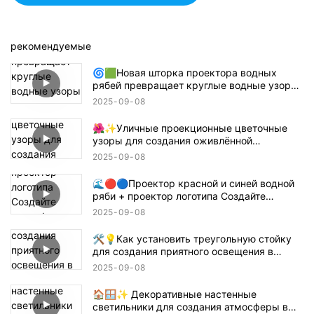
рекомендуемые
🌀🟩Новая шторка проектора водных
рябей превращает круглые водные узоры
в прямоугольники, квадраты или
2025
09
08
полукруги! 🔦🌊
🌺✨Уличные проекционные цветочные
узоры для создания оживлённой
атмосферы! 🌸🏙️
2025
09
08
🌊🔴🔵Проектор красной и синей водной
ряби + проектор логотипа Создайте
атмосферу в стиле Танджиро для
2025
09
08
истребителя демонов! 鬼滅の刃
🛠️💡Как установить треугольную стойку
для создания приятного освещения в
помещении — простое руководство 📝🏠
2025
09
08
🏠🪟✨ Декоративные настенные
светильники для создания атмосферы в