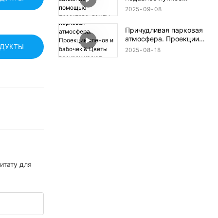
затмение с помощью
2025
09
08
проектора-лампы Gobo!
🎥✨
Причудливая парковая
атмосфера. Проекции
ОДУКТЫ
кленов и бабочек &
2025
08
18
Цветы раскрашивают
землю!
итату для