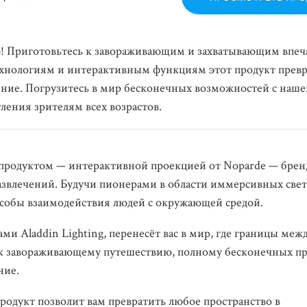
! Приготовьтесь к завораживающим и захватывающим впеч
ехнологиям и интерактивным функциям этот продукт прев
ение. Погрузитесь в мир бесконечных возможностей с наше
ения зрителям всех возрастов.
продуктом — интерактивной проекцией от Noparde — брен
звлечений. Будучи пионерами в области иммерсивных све
особы взаимодействия людей с окружающей средой.
и Aladdin Lighting, перенесёт вас в мир, где границы меж
ь к завораживающему путешествию, полному бесконечных 
ние.
одукт позволит вам превратить любое пространство в