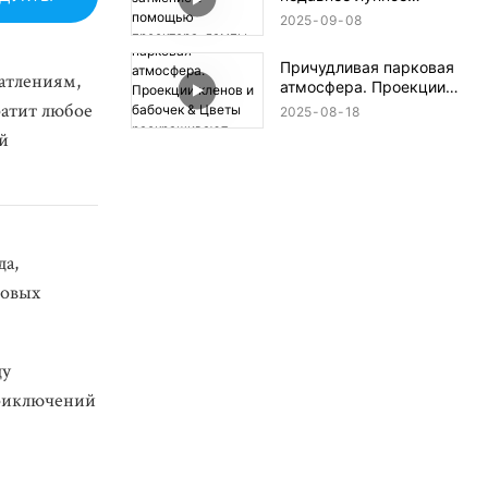
затмение с помощью
2025
09
08
проектора-лампы Gobo!
🎥✨
Причудливая парковая
атлениям,
атмосфера. Проекции
ратит любое
кленов и бабочек &
2025
08
18
Цветы раскрашивают
й
землю!
да,
товых
ду
приключений