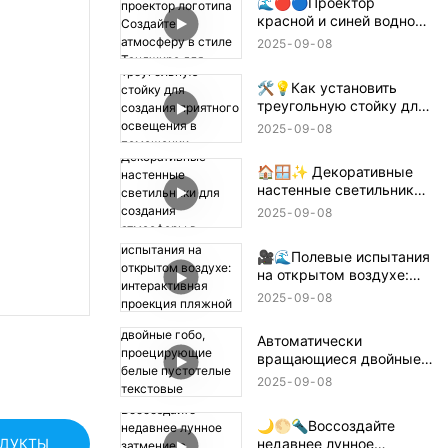
🌊🔴🔵Проектор
красной и синей водной
ряби + проектор
2025
09
08
логотипа Создайте
атмосферу в стиле
🛠️💡Как установить
Танджиро для
треугольную стойку для
истребителя демонов! 鬼
создания приятного
滅の刃
2025
09
08
освещения в помещении
— простое руководство
🏠🪟✨ Декоративные
📝🏠
настенные светильники
для создания атмосферы
2025
09
08
в помещении
🎥🌊Полевые испытания
на открытом воздухе:
интерактивная проекция
2025
09
08
пляжной волны 🌊✨
Автоматически
вращающиеся двойные
гобо, проецирующие
2025
09
08
белые пустотелые
текстовые конструкции
🌙🌕🔦Воссоздайте
🌟🔄✨
недавнее лунное
ОДУКТЫ