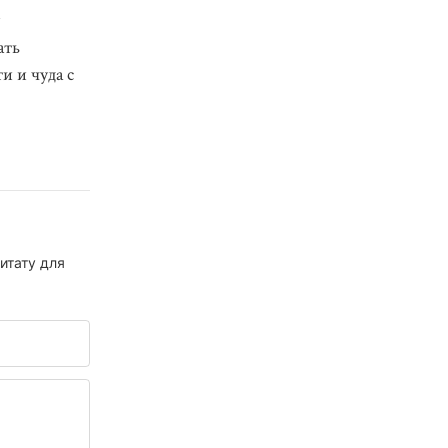
ать
и и чуда с
итату для