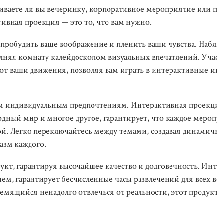
аиваете ли вы вечеринку, корпоративное мероприятие или 
тивная проекция — это то, что вам нужно.
пробудить ваше воображение и пленить ваши чувства. Набл
лняя комнату калейдоскопом визуальных впечатлений. Учас
ют ваши движения, позволяя вам играть в интерактивные и
шим индивидуальным предпочтениям. Интерактивная проекц
одный мир и многое другое, гарантирует, что каждое меро
рой. Легко переключайтесь между темами, создавая динами
азм каждого.
дукт, гарантируя высочайшее качество и долговечность. Ин
ем, гарантирует бесчисленные часы развлечений для всех в
емящийся ненадолго отвлечься от реальности, этот продукт