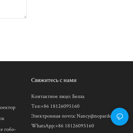
Свяжитесь с нами
Контактное лицо: Белла
Тел:+86 18126095160
оектор
Электронная почта:
Nancy@noparde.com
ок
WhatsApp:+86 18126095160
е гобо-