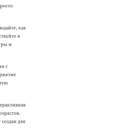
просто
юдайте, как
твуйте в
гры и
ия с
приятие
чную
терактивная
озрастов.
 создан для