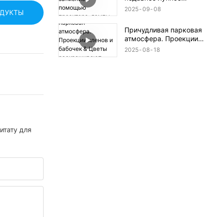
затмение с помощью
2025
09
08
ОДУКТЫ
проектора-лампы Gobo!
🎥✨
Причудливая парковая
атмосфера. Проекции
кленов и бабочек &
2025
08
18
Цветы раскрашивают
землю!
итату для