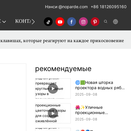
Нэнси
@noparde.com
+86 18126095160
С
КОНТАКТ
АТМОСФЕРНАЯ ПРОЕКЦИЯ
 клавишах, которые реагируют на каждое прикосновение
рекомендуемые
🌀🟩Новая шторка
проектора водных рябей
превращает круглые
2025
09
08
водные узоры в
прямоугольники,
🌺✨Уличные
квадраты или полукруги!
проекционные
🔦🌊
цветочные узоры для
2025
09
08
создания оживлённой
атмосферы! 🌸🏙️