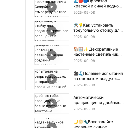
🌊🔴🔵Проектор
красной и синей водной
ряби + проектор
2025
09
08
логотипа Создайте
атмосферу в стиле
🛠️💡Как установить
Танджиро для
треугольную стойку для
истребителя демонов! 鬼
создания приятного
滅の刃
2025
09
08
освещения в помещении
— простое руководство
🏠🪟✨ Декоративные
📝🏠
настенные светильники
для создания атмосферы
2025
09
08
в помещении
🎥🌊Полевые испытания
на открытом воздухе:
интерактивная проекция
2025
09
08
пляжной волны 🌊✨
Автоматически
вращающиеся двойные
гобо, проецирующие
2025
09
08
белые пустотелые
текстовые конструкции
🌙🌕🔦Воссоздайте
🌟🔄✨
недавнее лунное