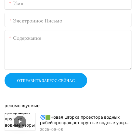
Имя
Электронное Письмо
Содержание
ОТПРАВИТЬ ЗАПРОС СЕЙЧАС
рекомендуемые
🌀🟩Новая шторка проектора водных
рябей превращает круглые водные узоры
в прямоугольники, квадраты или
2025
09
08
полукруги! 🔦🌊