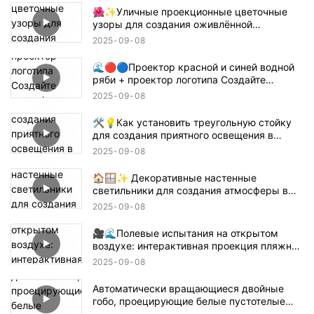
🌺✨Уличные проекционные цветочные
узоры для создания оживлённой
атмосферы! 🌸🏙️
2025
09
08
🌊🔴🔵Проектор красной и синей водной
ряби + проектор логотипа Создайте
атмосферу в стиле Танджиро для
2025
09
08
истребителя демонов! 鬼滅の刃
🛠️💡Как установить треугольную стойку
для создания приятного освещения в
помещении — простое руководство 📝🏠
2025
09
08
🏠🪟✨ Декоративные настенные
светильники для создания атмосферы в
помещении
2025
09
08
🎥🌊Полевые испытания на открытом
воздухе: интерактивная проекция пляжной
волны 🌊✨
2025
09
08
Автоматически вращающиеся двойные
гобо, проецирующие белые пустотелые
текстовые конструкции 🌟🔄✨