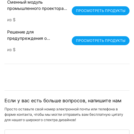
Сменный модуль
промышленного проектора
ПРОСМОТРЕТЬ ПРОДУКТЫ
для повышения
из
$
производительности
Решение для
предупреждения о
ПРОСМОТРЕТЬ ПРОДУКТЫ
безопасности на рабочем
из
$
месте Проектор для
промышленных дверных
знаков
Если у вас есть больше вопросов, напишите нам
Просто оставьте свой номер электронной почты или телефона в
форме контакта, чтобы мы могли отправить вам бесплатную цитату
для нашего широкого спектра дизайнов!