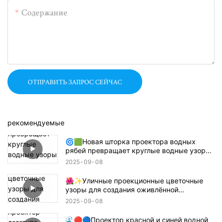
Содержание
ОТПРАВИТЬ ЗАПРОС СЕЙЧАС
рекомендуемые
🌀🟩Новая шторка проектора водных
рябей превращает круглые водные узоры
в прямоугольники, квадраты или
2025
09
08
полукруги! 🔦🌊
🌺✨Уличные проекционные цветочные
узоры для создания оживлённой
атмосферы! 🌸🏙️
2025
09
08
🌊🔴🔵Проектор красной и синей водной