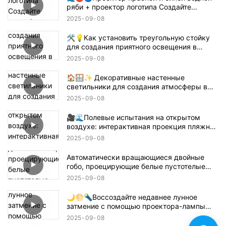
ряби + проектор логотипа Создайте
атмосферу в стиле Танджиро для
2025
09
08
истребителя демонов! 鬼滅の刃
🛠️💡Как установить треугольную стойку
для создания приятного освещения в
помещении — простое руководство 📝🏠
2025
09
08
🏠🪟✨ Декоративные настенные
светильники для создания атмосферы в
помещении
2025
09
08
🎥🌊Полевые испытания на открытом
воздухе: интерактивная проекция пляжной
волны 🌊✨
2025
09
08
Автоматически вращающиеся двойные
гобо, проецирующие белые пустотелые
текстовые конструкции 🌟🔄✨
2025
09
08
🌙🌕🔦Воссоздайте недавнее лунное
затмение с помощью проектора-лампы
Gobo! 🎥✨
2025
09
08