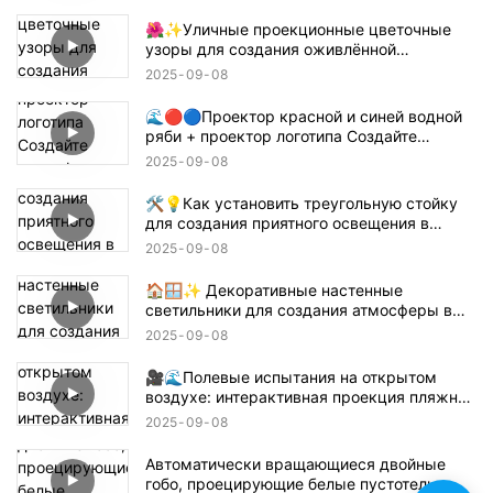
полукруги! 🔦🌊
🌺✨Уличные проекционные цветочные
узоры для создания оживлённой
атмосферы! 🌸🏙️
2025
09
08
🌊🔴🔵Проектор красной и синей водной
ряби + проектор логотипа Создайте
атмосферу в стиле Танджиро для
2025
09
08
истребителя демонов! 鬼滅の刃
🛠️💡Как установить треугольную стойку
для создания приятного освещения в
помещении — простое руководство 📝🏠
2025
09
08
🏠🪟✨ Декоративные настенные
светильники для создания атмосферы в
помещении
2025
09
08
🎥🌊Полевые испытания на открытом
воздухе: интерактивная проекция пляжной
волны 🌊✨
2025
09
08
Автоматически вращающиеся двойные
гобо, проецирующие белые пустотелые