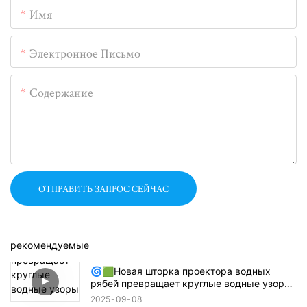
Имя
Электронное Письмо
Содержание
ОТПРАВИТЬ ЗАПРОС СЕЙЧАС
рекомендуемые
🌀🟩Новая шторка проектора водных
рябей превращает круглые водные узоры
в прямоугольники, квадраты или
2025
09
08